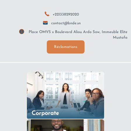
+221338292020
contact@bnde.sn
Place OMVS x Boulevard Aliou Ardo Sow, Immeuble Elite
Mustafa
Réclamations
Corporate