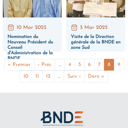
10 Mar 2025
5 Mar 2025
Nomination du
Visite de la Direction
Nouveau Président du
générale de la BNDE en
Conseil
zone Sud
d'Administration de la
BNDE
Première page
Page précédente
Page
Page
Page
Page
Page co
Pag
« Premier
‹ Préc
…
4
5
6
7
8
9
Page
Page
Page
Page suivante
Dernière page
10
11
12
…
Suiv ›
Dern »