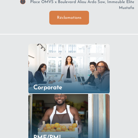
Place OMVS x Boulevard Aliou Ardo Sow, Immeuble Elite
Mustafa
Réclamations
Corporate
PME/PMI