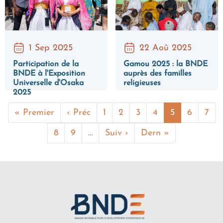
1 Sep 2025
22 Aoû 2025
Participation de la
Gamou 2025 : la BNDE
BNDE à l'Exposition
auprès des familles
Universelle d'Osaka
religieuses
2025
Première page
Page précédente
Page
Page
Page
Page
Page couran
Page
Pag
« Premier
‹ Préc
1
2
3
4
5
6
7
Page
Page
Page suivante
Dernière page
8
9
…
Suiv ›
Dern »