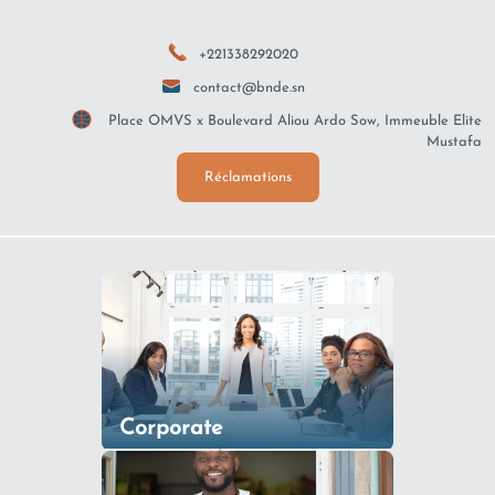
+221338292020
contact@bnde.sn
Place OMVS x Boulevard Aliou Ardo Sow, Immeuble Elite
Mustafa
Réclamations
Corporate