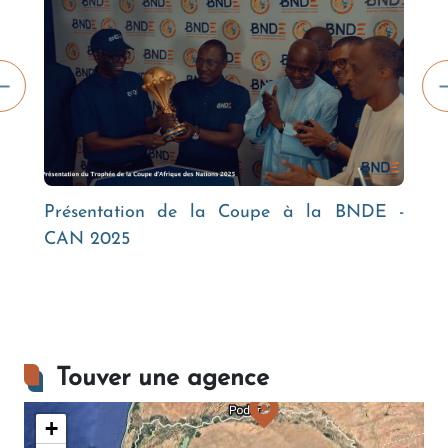
Présentation de la Coupe à la BNDE -
Ac
CAN 2025
Da
Li
Touver une agence
+