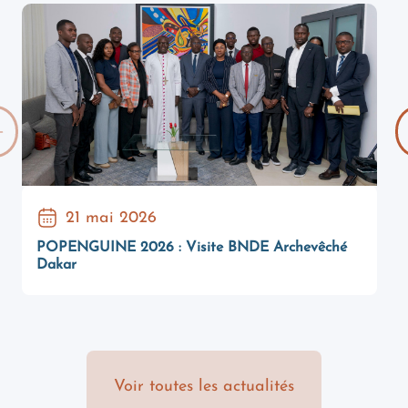
21 mai 2026
POPENGUINE 2026 : Visite BNDE Archevêché
V
Dakar
Voir toutes les actualités