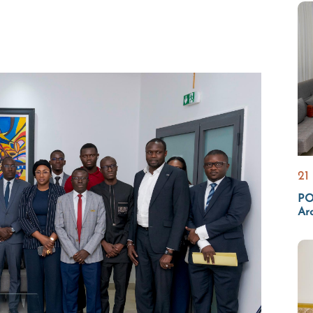
21
PO
Ar