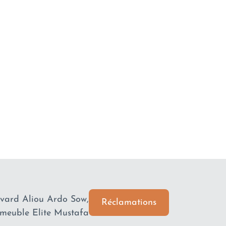
ard Aliou Ardo Sow,
Réclamations
meuble Elite Mustafa