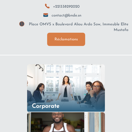
+221338292020
contact@bnde.sn
Place OMVS x Boulevard Aliou Ardo Sow, Immeuble Elite
Mustafa
Réclamations
Corporate