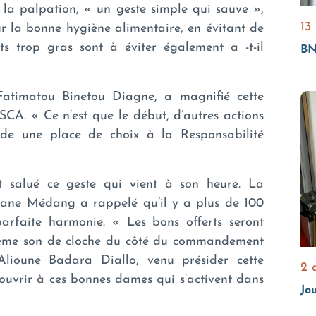
 la palpation, « un geste simple qui sauve »,
13
 sur la bonne hygiène alimentaire, en évitant de
s trop gras sont à éviter également a -t-il
BN
timatou Binetou Diagne, a magnifié cette
CA. « Ce n’est que le début, d’autres actions
de une place de choix à la Responsabilité
t salué ce geste qui vient à son heure. La
iane Médang a rappelé qu’il y a plus de 100
arfaite harmonie. « Les bons offerts seront
e. Même son de cloche du côté du commandement
 Alioune Badara Diallo, venu présider cette
2 
uvrir à ces bonnes dames qui s’activent dans
Jo