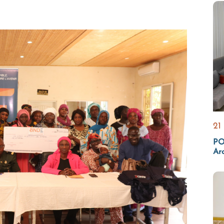
21
PO
Ar