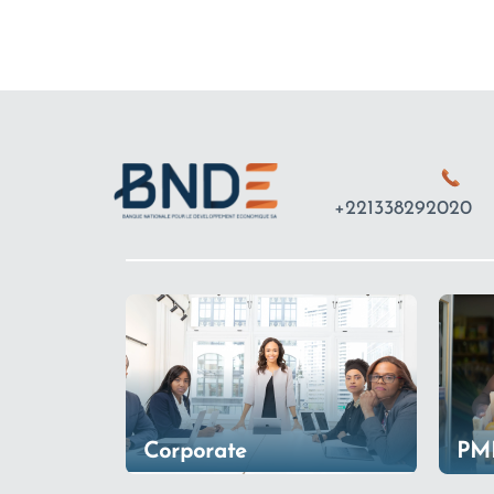
+221338292020
Corporate
PM