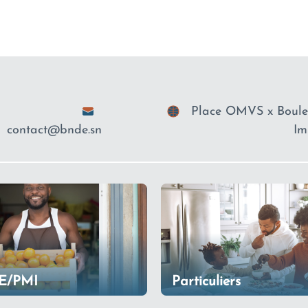
Place OMVS x Boulev
contact@bnde.sn
Im
E/PMI
Particuliers