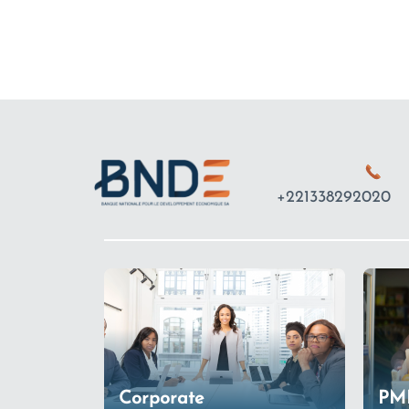
+221338292020
Corporate
PM