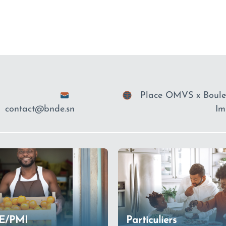
Place OMVS x Boulev
contact@bnde.sn
Im
E/PMI
Particuliers