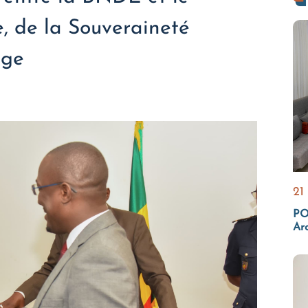
e, de la Souveraineté
age
21
PO
Ar